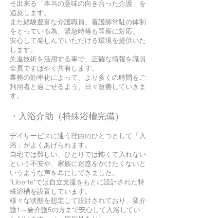
そ出来る「本当の意味の向き合った介護」を
追及します。
​また経験豊富な介護職員、看護師常駐の体制
をとっている為、緊急時等も即座に対応。
​安心して楽しんでいただける環境を提供いた
します。
先進技術を活用する事で、正確な情報を職員
全員ですばやく共有します。
業務の効率化によって、より多くの時間をご
利用者と過ごせるよう、日々改善していきま
す。
・入浴介助（特殊浴槽完備）
デイサービスに通う理由のひとつとして「入
浴」がよくあげられます。
自宅では難しい、ひとりでは怖くて入れない
という不安や、家族に迷惑をかけたくないと
いうような声を耳にしてきました。
"Liberte"では自立支援をもとに設計された特
殊浴槽を設置しています。
様々な状態を想定して設計されており、要介
護1～要介護5の方まで安心して入浴してい