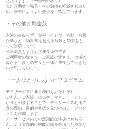
ただけます。（一部例外あり）
また介助者（職員）への負担も軽減されるた
め、安全によりよい介護を目指しています。
・その他介助全般
入浴のみならず、食事、排せつ、移動、移乗
介助など、約20年を超える経験と知識をも
って対応します。
私達職員もまだまだ成長途中です。
ご利用者の皆さま、ご家族の皆さま、地域の
皆さま、多くの方々と一緒に成長して行きた
いと思っています。
・一人ひとりにあったプログラム
デイサービスに通う理由も人それぞれ。
ご本人、ご家族、担当ケアマネジャーとしっ
かりと相談することで、デイサービス利用の
真の理由、目的や目標を見つけ出し、プログ
ラムを作成します。
​デイサービス内での定期的な体操はもちろ
ん、より実践的に機能訓練を意識した簡単な