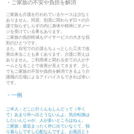
・ご家族の不安や負担を解消
ご家族も介護を行われているケースは少なく
ありません。同居、別居に関わらず日々の介
護で知らずしらずの内に身体や精神にダメー
ジを受けている事もあります。
ご家族の負担軽減もデイサービスの大きな役
割のひとつです。
また、自宅での介護もちょっとした工夫で改
善出来ることも多くあります。介護に答えは
ありません。ご利用者と関わる全ての人がチ
ームとなることで改善が見えてきます。少し
でもご家族の不安や負担を解消できるよう介
護職の立場によるアドバイスもできれば幸い
です。
・一例
ご本人：どこに行くんもしんどぅて（辛く
て）あまり外へ出とうないんよ。気分転換は
したいんじゃが、人が多いところはねぇ。
ご家族：最近まったく外に出ていなくて、独
り暮らしですし心配なんですよ。お風呂とト