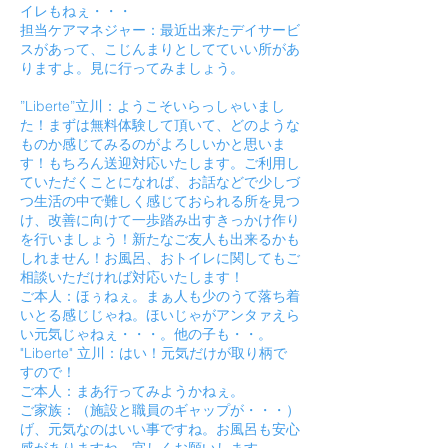
イレもねぇ・・・
担当ケアマネジャー：最近出来たデイサービ
スがあって、こじんまりとしてていい所があ
りますよ。見に行ってみましょう。
”Liberte”立川：ようこそいらっしゃいまし
た！まずは無料体験して頂いて、どのような
ものか感じてみるのがよろしいかと思いま
す！もちろん送迎対応いたします。ご利用し
ていただくことになれば、お話などで少しづ
つ生活の中で難しく感じておられる所を見つ
け、改善に向けて一歩踏み出すきっかけ作り
を行いましょう！新たなご友人も出来るかも
しれません！お風呂、おトイレに関してもご
相談いただければ対応いたします！
ご本人：ほぅねぇ。まぁ人も少のうて落ち着
いとる感じじゃね。ほいじゃがアンタァえら
い元気じゃねぇ・・・。他の子も・・。
"Liberte" 立川：はい！元気だけが取り柄で
すので！
ご本人：まあ行ってみようかねぇ。
ご家族：（施設と職員のギャップが・・・）
げ、元気なのはいい事ですね。お風呂も安心