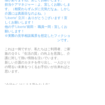
感がありますね。宜しくお願いします。
担当ケアマネジャー：よ、宜しくお願いしま
す。（相変わらずムダに元気だなぁ。しかし
介護には真面目なのよね。）
"Liberte" 立川：ありがとうございます！宜
しくお願いします！
他の子"Liberte"前田・ 職員一同：宜しくお
願いします！
​※実際の見学相談風景を想定したフィクショ
ンです。
これは一例ですが、私たちはご利用者、ご家
族のＱＯＬ『生活の質』の向上を意識し、介
護に対して熱い情熱を注いでいます。
新しい介護のカタチを作り出し、一人ひとり
の明るい未来をつくるお手伝いが出来ればと
思います。
”今日からはじまる新たな人生”
少しでも「自由」を手に入れて、よりよい人
生を送ってみませんか？