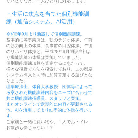
リハビリなど、一人ひとりに対応します。
・生活に焦点を当てた個別機能訓
練（通信システム、AI活用）
令和6年9月より新設して個別機能訓練。
基本的に等事業所は、朝のラジオ体操、午前
の筋力向上の体操、食事前の口腔体操、午後
のリハビリ体操と、平成28年9月開設当初よ
り機能訓練の体操は実施していました。
個別機能訓練加算を算定するにあたって、
様々な視野で方法を模索しており、この都度
システム導入と同時に加算算定する運びとな
りました。
理学療法士、体育大学教授、団体等によって
考案された機能訓練内容をニーズに合わせて
共に機能訓練指導員、スタッフと実施。
またオンラインで定期的に内容が更新される
他、AIを活用してより効率的に体操を行いま
す。
ご家族と一緒に買い物や、１人でおトイレ、
お散歩も夢じゃない！？